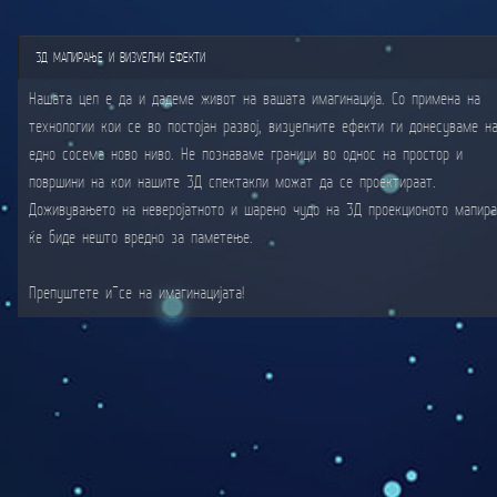
3Д МАПИРАЊЕ И ВИЗУЕЛНИ ЕФЕКТИ
Нашата цел е да и дадеме живот на вашата имагинација. Со примена на
технологии кои се во постојан развој, визуелните ефекти ги донесуваме н
едно сосема ново ниво. Не познаваме граници во однос на простор и
површини на кои нашите 3Д спектакли можат да се проектираат.
Доживувањето на неверојатното и шарено чудо на 3Д проекционото мапир
ќе биде нешто вредно за паметење.
Препуштете ӣ се на имагинацијата!