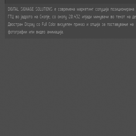
DIGITAL SIGNAGE SOLUTIONS е современа маркетинг солуција позициониранa
ГТЦ во јадрото на Скопје, со околу 20.432 илјади минувачи во текот на де
Двостран Dispay со Full Color визуелен приказ и опција за поставување на
фотографии или видео анимација.