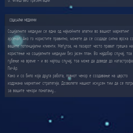
5. Флеш/веб презентации
СОЦИЈАЛНИ МЕДИУМИ
Социјалните медиуми се една од најмоќните алатки во вашиот маркетинг
арсенал. Ако го користите правилно, можете да се создаде силна врска с
вашите потенцијални клиенти. Меѓутоа, на пазарот често прават грешка на
користење на социјалните медиуми без јасен план. Во најдобар случај, тоа
губење на време - и во најлош случај, тоа може да доведе до катастрофа
Пи-Ар.
Како и со било која друга работа, првиот чекор e создавањe на цврсто
издржана маркетинг стратегија. Дозволете нашиот искусен тим да се погр
за вашите чекори понатаму...