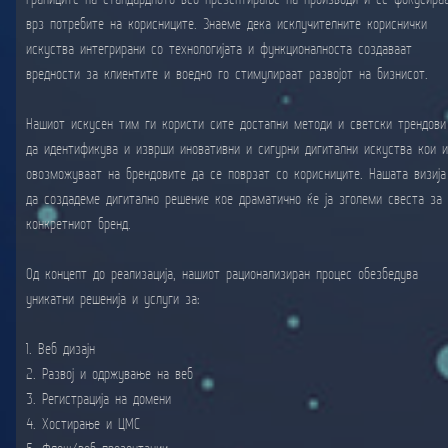
врз потребите на корисниците. Знаеме дека исклучителните кориснички
искуства интегрирани со технологијата и функционалноста создаваат
вредности за клиентите и воедно го стимулираат развојот на бизнисот.
Нашиот искусен тим ги користи сите достапни методи и светски трендови
да идентификува и изврши иновативни и сигурни дигитални искуства кои 
овозможуваат на брендовите да се поврзат со корисниците. Нашата визија
да создадеме дигитално решение кое драматично ќе ја зголеми свеста за
конкретниот бренд.
Од концепт до реализација, нашиот рационализиран процес обезбедува
уникатни решенија и услуги за:
1. Веб дизајн
2. Развој и одржување на веб
3. Регистрација на домени
4. Хостирање и ЦМС