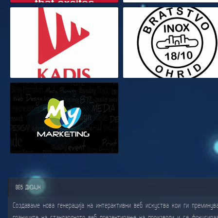
ВЕБ ДИЗАЈН
Создаваме нова генерација на интерактивни веб искуства кои ги преминув
границите на стандардното веб презентирање на производи и се фокусира